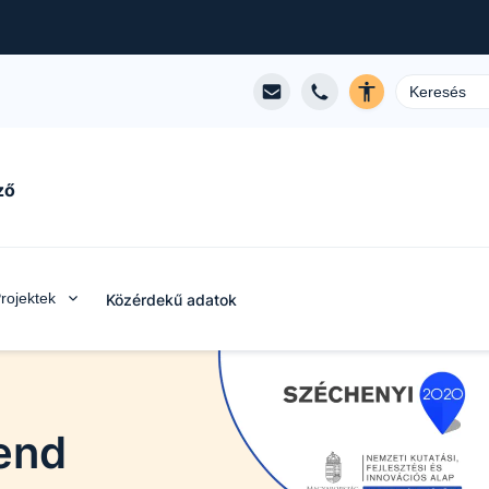
ző
rojektek
Közérdekű adatok
rend