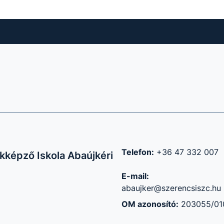
Telefon:
+36 47 332 007
kképző Iskola Abaújkéri
E-mail:
abaujker@szerencsiszc.hu
OM azonosító:
203055/01