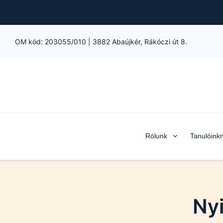
OM kód:
203055/010
|
3882 Abaújkér, Rákóczi út 8.
Rólunk
Tanulóink
Nyi