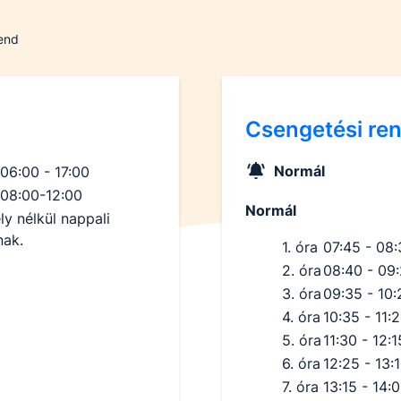
rend
Csengetési re
Normál
06:00 - 17:00
08:00-12:00
Normál
y nélkül nappali
nak.
1. óra
07:45 - 08
2. óra
08:40 - 09
3. óra
09:35 - 10:
4. óra
10:35 - 11:
5. óra
11:30 - 12:1
6. óra
12:25 - 13:
7. óra
13:15 - 14: