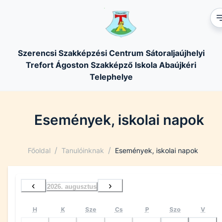
Szerencsi Szakképzési Centrum Sátoraljaújhelyi
Trefort Ágoston Szakképző Iskola Abaújkéri
Telephelye
Események, iskolai napok
/
/
Főoldal
Tanulóinknak
Események, iskolai napok
‹
›
2026. augusztus
H
K
Sze
Cs
P
Szo
V