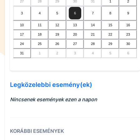
27
28
29
30
31
1
2
3
4
5
6
7
8
9
10
11
12
13
14
15
16
17
18
19
20
21
22
23
24
25
26
27
28
29
30
31
1
2
3
4
5
6
Legközelebbi esemény(ek)
Nincsenek események ezen a napon
KORÁBBI ESEMÉNYEK